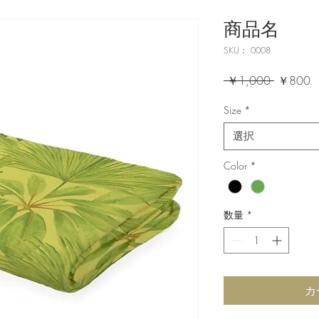
商品名
SKU： 0008
通
 ￥1,000 
￥800
常
Size
*
価
格
選択
Color
*
数量
*
カ